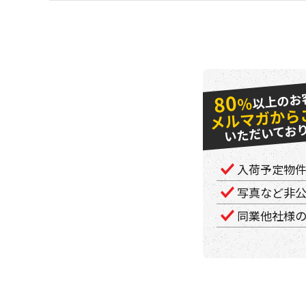
以上のお
80
％
メルマガから
いただいてお
入荷予定物
写真など非
同業他社様