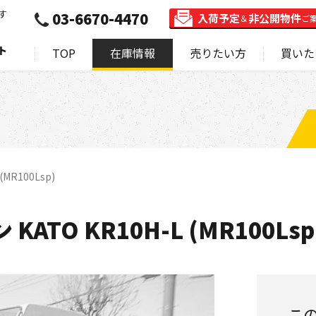
す
03-6670-4470
入荷予定
非公開物件
＆
ご
ト
TOP
在庫情報
売りたい方
買いた
MR100Lsp)
ATO KR10H-L (MR100Lsp
こ