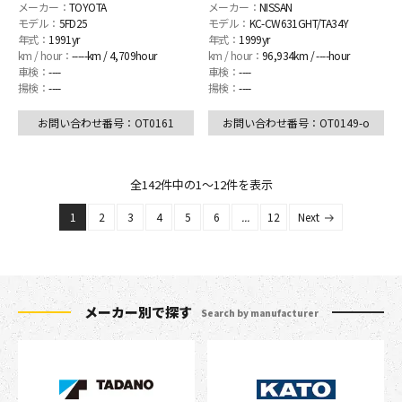
メーカー：
TOYOTA
メーカー：
NISSAN
モデル：
5FD25
モデル：
KC-CW631GHT/TA34Y
年式：
1991yr
年式：
1999yr
km / hour：
-----km / 4,709hour
km / hour：
96,934km / ----hour
車検：
----
車検：
----
揚検：
----
揚検：
----
お問い合わせ番号：OT0161
お問い合わせ番号：OT0149-o
全
142件
中の1〜12件を表示
1
2
3
4
5
6
...
12
Next
メーカー別で探す
Search by manufacturer