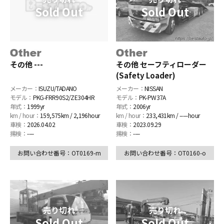
その他 ---
その他 セーフティローダー
(Safety Loader)
メーカー：
ISUZU/TADANO
メーカー：
NISSAN
モデル：
PKG-FRR90S2/ZE304HR
モデル：
PK-PW37A
年式：
1999yr
年式：
2006yr
km / hour：
159,575km / 2,196hour
km / hour：
233,431km / -----hour
車検：
2026.04.02
車検：
2023.09.29
揚検：
----
揚検：
----
お問い合わせ番号：OT0169-m
お問い合わせ番号：OT0160-o