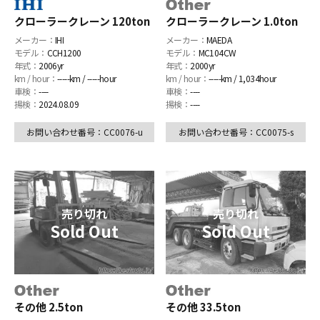
クローラークレーン 120ton
クローラークレーン 1.0ton
メーカー：
IHI
メーカー：
MAEDA
モデル：
CCH1200
モデル：
MC104CW
年式：
2006yr
年式：
2000yr
km / hour：
-----km / -----hour
km / hour：
-----km / 1,034hour
車検：
----
車検：
----
揚検：
2024.08.09
揚検：
----
お問い合わせ番号：CC0076-u
お問い合わせ番号：CC0075-s
その他 2.5ton
その他 33.5ton