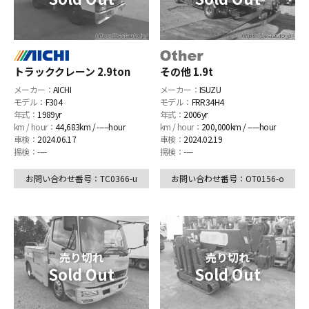
トラッククレーン 2.9ton
その他 1.9t
メーカー：
AICHI
メーカー：
ISUZU
モデル：
F304
モデル：
FRR34H4
年式：
1989yr
年式：
2006yr
km / hour：
44,683km / -----hour
km / hour：
200,000km / -----hour
車検：
2024.06.17
車検：
2024.02.19
揚検：
----
揚検：
----
お問い合わせ番号：TC0366-u
お問い合わせ番号：OT0156-o