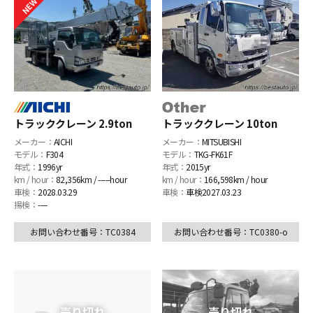
トラッククレーン 2.9ton
トラッククレーン 10ton
メーカー：
AICHI
メーカー：
MITSUBISHI
モデル：
F304
モデル：
TKG-FK61F
年式：
1996yr
年式：
2015yr
km / hour：
82,356km / -----hour
km / hour：
166,598km / hour
車検：
2028.03.29
車検：
車検2027.03.23
揚検：
----
お問い合わせ番号：TC0384
お問い合わせ番号：TC0380-o