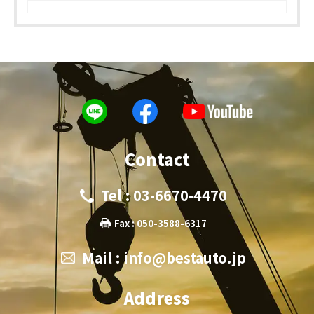
Contact
Tel : 03-6670-4470
Fax : 050-3588-6317
Mail :
info@bestauto.jp
Address