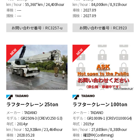
km / hour：
55,360*km / 24,400hour
km / hour：
84,000km / 8,915hour
車検：
----
車検：
2027.09
揚検：
----
揚検：
2027.09
お問い合わせ番号：RC3257-u
お問い合わせ番号：RC3923
ラフタークレーン 25ton
ラフタークレーン 100ton
メーカー：
TADANO
メーカー：
TADANO
モデル：
GR250N-3 (CREVO250 G3)
モデル：
GR1000N-1 (CREVO1000G4)
年式：
2014yr
年式：
2019yr
km / hour：
52,928km / 23,464hour
km / hour：
27,685km / 8,380hour
車検：
2028.05.28
車検：
確認中(Confirming)