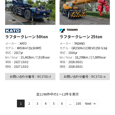
ラフタークレーン 50ton
ラフタークレーン 25ton
メーカー：
KATO
メーカー：
TADANO
モデル：
KR50H-F (SL500Rf)
モデル：
GR250N-3 (CREVO250 G3a)
年式：
2017yr
年式：
2016yr
km / hour：
15,402km / 7,910hour
km / hour：
18,298km / 17,089hour
車検：
2027.10.02
車検：
2026.08.01
揚検：
2027.10.02
揚検：
2026.08.01
お問い合わせ番号：RC3781-t
お問い合わせ番号：RC3731-o
全
1196件
中の1〜12件を表示
1
2
3
4
5
6
...
100
Next