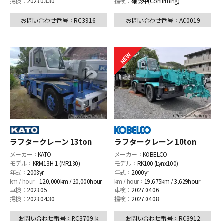
揚検：
2028.03.30
揚検：
確認中(Confirming)
お問い合わせ番号：RC3916
お問い合わせ番号：AC0019
ラフタークレーン 13ton
ラフタークレーン 10ton
メーカー：
KATO
メーカー：
KOBELCO
モデル：
KRM13H-1 (MR130)
モデル：
RK100 (Lynx100)
年式：
2008yr
年式：
2000yr
km / hour：
120,000km / 20,000hour
km / hour：
19,675km / 3,629hour
車検：
2028.05
車検：
2027.04.06
揚検：
2028.04.30
揚検：
2027.04.08
お問い合わせ番号：RC3709-k
お問い合わせ番号：RC3912