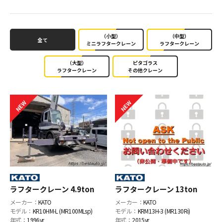
（小型）
（中型）
全て
ミニラフタークレーン
ラフタークレーン
（大型）
ピタゴラス
ラフタークレーン
その他クレーン
ラフタークレーン 4.9ton
ラフタークレーン 13ton
メーカー：
KATO
メーカー：
KATO
モデル：
KR10HM-L (MR100MLsp)
モデル：
KRM13H-3 (MR130Ri)
年式：
1996yr
年式：
2015yr