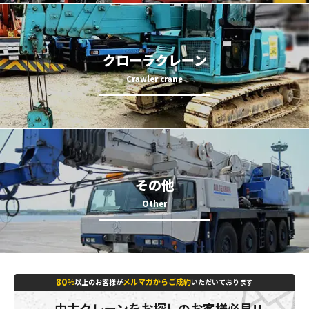
クローラクレーン
その他
80
％
メルマガからご成約
以上のお客様が
いただいております
中古クレーンをお探しのお客様必見!!