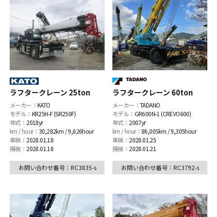
ラフタークレーン 25ton
ラフタークレーン 60ton
メーカー：
KATO
メーカー：
TADANO
モデル：
KR25H-F (SR250F)
モデル：
GR600N-1 (CREVO600)
年式：
2018yr
年式：
2007yr
km / hour：
30,282km / 9,626hour
km / hour：
86,005km / 9,305hour
車検：
2028.01.18
車検：
2028.01.25
揚検：
2028.01.18
揚検：
2028.01.21
お問い合わせ番号：RC3835-s
お問い合わせ番号：RC3792-s