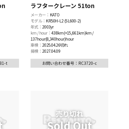
on
ラフタークレーン 51ton
メーカー：
KATO
モデル：
KR50H-L2 (SL600-2)
年式：
2003yr
km / hour：
438km(+15,661km)km /
137hour(8,340hour)hour
車検：
2025.04.26切れ
揚検：
2027.04.09
1-t
お問い合わせ番号：RC3720-c