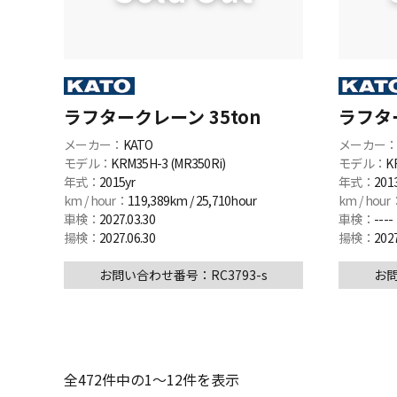
ラフタークレーン 35ton
ラフター
メーカー：
KATO
メーカー
モデル：
KRM35H-3 (MR350Ri)
モデル：
K
年式：
2015yr
年式：
201
km / hour：
119,389km / 25,710hour
km / hour
車検：
2027.03.30
車検：
----
揚検：
2027.06.30
揚検：
2027
お問い合わせ番号：RC3793-s
お問
全
472件
中の1〜12件を表示