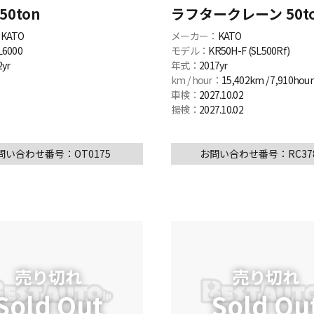
50ton
ラフタークレーン 50t
：
KATO
メーカー：
KATO
L6000
モデル：
KR50H-F (SL500Rf)
2yr
年式：
2017yr
km / hour：
15,402km / 7,910hour
車検：
2027.10.02
揚検：
2027.10.02
問い合わせ番号：OT0175
お問い合わせ番号：RC378