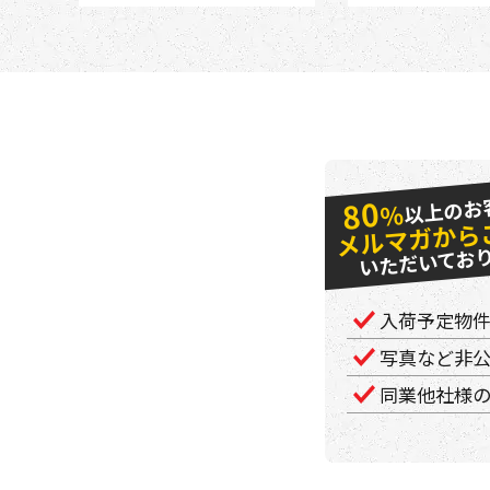
以上のお
80
％
メルマガから
いただいてお
入荷予定物
写真など非
同業他社様