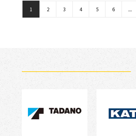
1
2
3
4
5
6
...