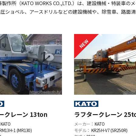
作所（KATO WORKS CO.,LTD.）は、
建設機械・特装車のメ
油圧ショベル、
アースドリルなどの建設機械や、除雪車、
路面清
クレーン 13ton
ラフタークレーン 25t
：
KATO
メーカー：
KATO
RM13H-1 (MR130)
モデル：
KR25H-V7 (SR250R)