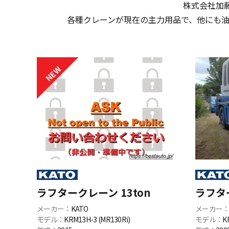
株式会社加藤製
各種クレーンが現在の主力用品で、
他にも
ラフタークレーン 13ton
ラフター
メーカー：
KATO
メーカー
モデル：
KRM13H-3 (MR130Ri)
モデル：
K