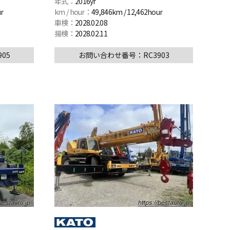
年式：
2016yr
r
km / hour：
49,846km / 12,462hour
車検：
2028.02.08
揚検：
2028.02.11
05
お問い合わせ番号：RC3903