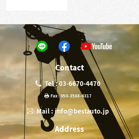
Contact
Tel : 03-6670-4470
Fax : 050-3588-6317
Mail :
info@bestauto.jp
Address