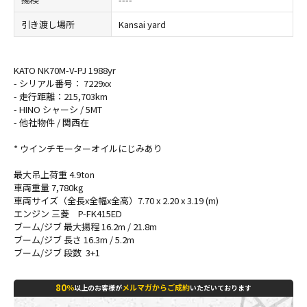
引き渡し場所
Kansai yard
KATO NK70M-V-PJ 1988yr
- シリアル番号： 7229xx
- 走行距離：215,703km
- HINO シャーシ / 5MT
- 他社物件 / 関西在
* ウインチモーターオイルにじみあり
最大吊上荷重 4.9ton
車両重量 7,780kg
車両サイズ（全長x全幅x全高）7.70 x 2.20 x 3.19 (m)
エンジン 三菱 P-FK415ED
ブーム/ジブ 最大揚程 16.2m / 21.8m
ブーム/ジブ 長さ 16.3m / 5.2m
ブーム/ジブ 段数 3+1
80
％
メルマガからご成約
以上のお客様が
いただいております