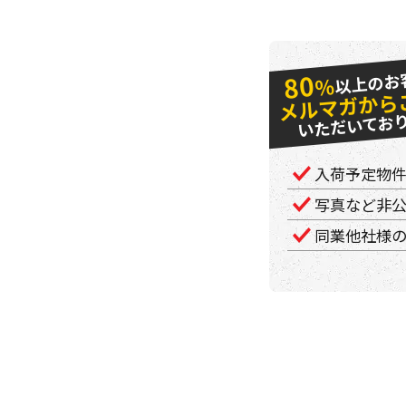
以上のお
80
％
メルマガから
いただいてお
入荷予定物
写真など非
同業他社様