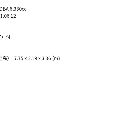
BA 6,330cc
1.06.12
F）付
.75 x 2.19 x 3.36 (m)