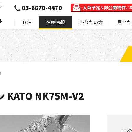
す
03-6670-4470
入荷予定
非公開物件
＆
ご
ト
TOP
在庫情報
売りたい方
買いた
2
KATO NK75M-V2
こ