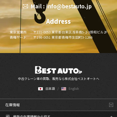
Mail :
info@bestauto.jp
Address
東京営業所 :
〒111-0053 東京都台東区浅草橋5-2-3鈴和ビル2F
青梅ヤード :
〒198-0051 東京都青梅市友田町3-1266
中古クレーン車の買取、販売なら株式会社ベストオートへ
日本語
English
在庫情報
最新の在庫情報から探す