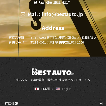
Fax : 050-3588-6317
Mail :
info@bestauto.jp
Address
東京営業所 :
〒111-0053 東京都台東区浅草橋5-2-3鈴和ビル2F
青梅ヤード :
〒198-0051 東京都青梅市友田町3-1266
中古クレーン車の買取、販売なら株式会社ベストオートへ
日本語
English
在庫情報