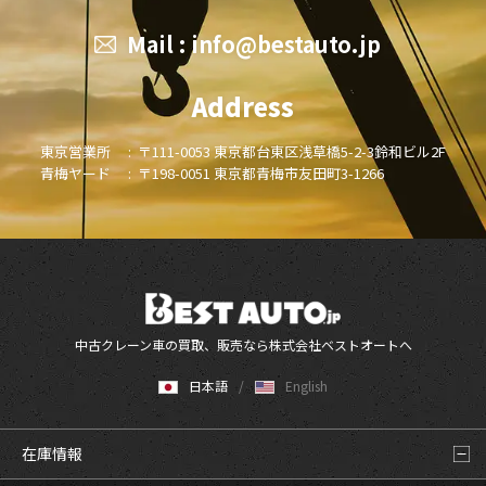
Mail :
info@bestauto.jp
Address
東京営業所 :
〒111-0053 東京都台東区浅草橋5-2-3鈴和ビル2F
青梅ヤード :
〒198-0051 東京都青梅市友田町3-1266
中古クレーン車の買取、販売なら株式会社ベストオートへ
日本語
English
在庫情報