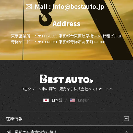
Mail :
info@bestauto.jp
Address
東京営業所 :
〒111-0053 東京都台東区浅草橋5-2-3鈴和ビル2F
青梅ヤード :
〒198-0051 東京都青梅市友田町3-1266
中古クレーン車の買取、販売なら株式会社ベストオートへ
日本語
English
在庫情報
最新の在庫情報から探す