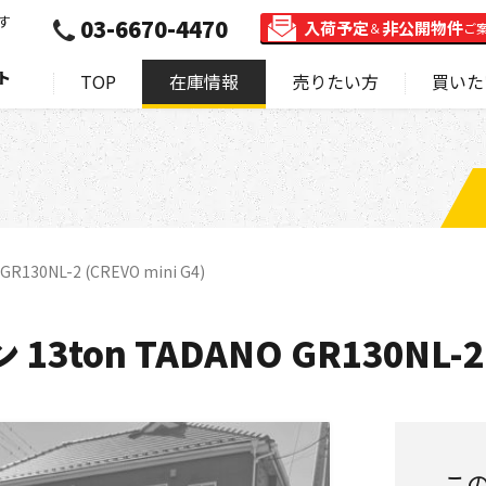
す
03-6670-4470
入荷予定
非公開物件
＆
ご
ト
TOP
在庫情報
売りたい方
買いた
30NL-2 (CREVO mini G4)
ton TADANO GR130NL-2 (
こ