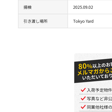
揚検
2025.09.02
引き渡し場所
Tokyo Yard
以上のお
80
％
メルマガから
いただいてお
入荷予定物
写真など非
同業他社様