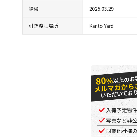
揚検
2025.03.29
引き渡し場所
Kanto Yard
以上のお
80
％
メルマガから
いただいてお
入荷予定物
写真など非
同業他社様