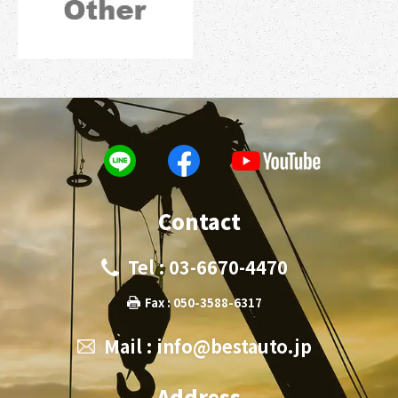
Contact
Tel : 03-6670-4470
Fax : 050-3588-6317
Mail :
info@bestauto.jp
Address