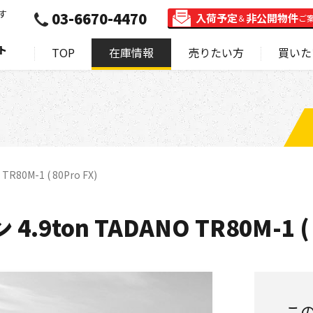
す
03-6670-4470
入荷予定
非公開物件
＆
ご
ト
TOP
在庫情報
売りたい方
買いた
80M-1 ( 80Pro FX)
9ton TADANO TR80M-1 ( 8
こ