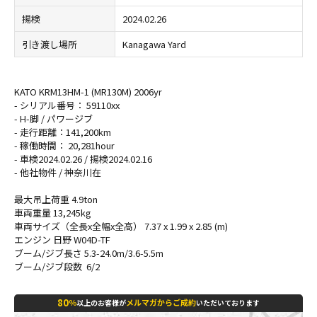
揚検
2024.02.26
引き渡し場所
Kanagawa Yard
KATO KRM13HM-1 (MR130M) 2006yr
- シリアル番号： 59110xx
- H-脚 / パワージブ
- 走行距離：141,200km
- 稼働時間： 20,281hour
- 車検2024.02.26 / 揚検2024.02.16
- 他社物件 / 神奈川在
最大吊上荷重 4.9ton
車両重量 13,245kg
車両サイズ（全長x全幅x全高） 7.37 x 1.99 x 2.85 (m)
エンジン 日野 W04D-TF
ブーム/ジブ長さ 5.3-24.0m/3.6-5.5m
ブーム/ジブ段数 6/2
80
％
メルマガからご成約
以上のお客様が
いただいております