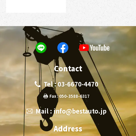
Contact
Tel : 03-6670-4470
Fax : 050-3588-6317
Mail :
info@bestauto.jp
Address