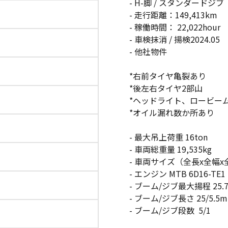
- H-脚 / スタンダードジブ
- 走行距離：149,413km
- 稼働時間： 22,022hour
- 車検抹消 / 揚検2024.05
- 他社物件
*右前タイヤ亀裂あり
*後左右タイヤ2部山
*ヘッドライト、ロービーム
*オイル漏れ数か所あり
- 最大吊上荷重 16ton
- 車両総重量 19,535kg
- 車両サイズ（全長x全幅x全高）8.
- エンジン MTB 6D16-TE
- ブーム/ジブ最大揚程 25.7/
- ブーム/ジブ長さ 25/5.5m
- ブーム/ジブ段数 5/1