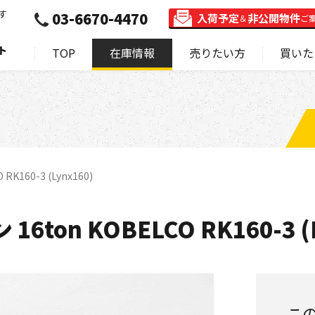
す
03-6670-4470
入荷予定
非公開物件
＆
ご
ト
TOP
在庫情報
売りたい方
買いた
K160-3 (Lynx160)
ton KOBELCO RK160-3 (L
こ