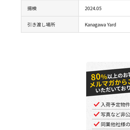
揚検
2024.05
引き渡し場所
Kanagawa Yard
以上のお
80
％
メルマガから
いただいてお
入荷予定物
写真など非
同業他社様