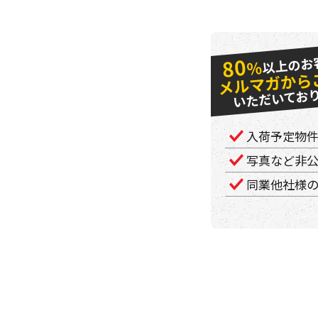
以上のお
80
％
メルマガから
いただいてお
入荷予定物
写真など非
同業他社様