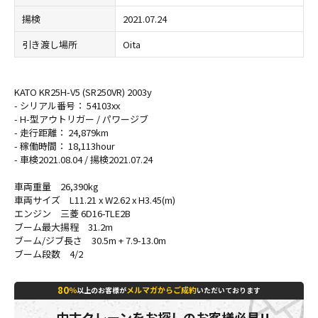
揚検
2021.07.24
引き渡し場所
Oita
KATO KR25H-V5 (SR250VR) 2003y
- シリアル番号： 54103xx
- H-型アウトリガー / パワージブ
- 走行距離： 24,879km
- 稼働時間： 18,113hour
- 車検2021.08.04 / 揚検2021.07.24
車両重量 26,390kg
車両サイズ L11.21 x W2.62 x H3.45(m)
エンジン 三菱 6D16-TLE2B
ブーム最大揚程 31.2m
ブーム/ジブ長さ 30.5m + 7.9-13.0m
ブーム段数 4/2
80
％
メルマガからご成約
以上のお客様が
いただいております
中古クレーンをお探しのお客様必見!!