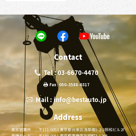
Contact
Tel : 03-6670-4470
Fax : 050-3588-6317
Mail :
info@bestauto.jp
Address
東京営業所 :
〒111-0053 東京都台東区浅草橋5-2-3鈴和ビル2F
青梅ヤード :
〒198-0051 東京都青梅市友田町3-1266