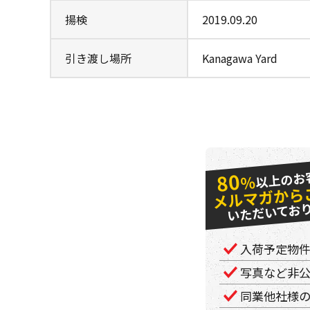
揚検
2019.09.20
引き渡し場所
Kanagawa Yard
以上のお
80
％
メルマガから
いただいてお
入荷予定物
写真など非
同業他社様