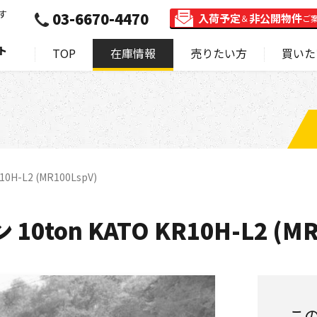
す
03-6670-4470
入荷予定
非公開物件
＆
ご
ト
TOP
在庫情報
売りたい方
買いた
H-L2 (MR100LspV)
ton KATO KR10H-L2 (MR
こ