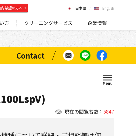
案内希望の方へ
日本語
English
い方
クリーニングサービス
企業情報
100LspV)
現在の閲覧者数：
5847
の機種について詳細・ご相談等は何