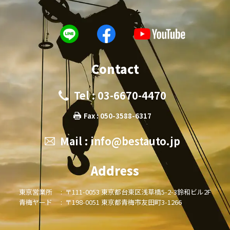
Contact
Tel : 03-6670-4470
Fax : 050-3588-6317
Mail :
info@bestauto.jp
Address
東京営業所 :
〒111-0053 東京都台東区浅草橋5-2-3鈴和ビル2F
青梅ヤード :
〒198-0051 東京都青梅市友田町3-1266