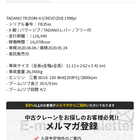
TADANO TR250M-6 (CREVO250) 1998yr
- シリアル番号： FB25xx
- X-脚 / パワージブ
/ TADANOレバー / フリー付
- 走行距離：
/
116,940
- 稼働時間：
16,070
hour
- 車検2020.06.06 / 揚検2020.05.24
- 委託販売分
- 車両サイズ（全長x全幅x全高） 11.13 x 2.62 x 3.41 (m)
- 車両重量 26,365kg
- エンジン 三菱 6D16 183.9kW{250PS}/2800rpm
- ブーム/ジブ長さ 30.5/9.5m
- ブーム/ジブ段数 4/2
80
％
メルマガからご成約
以上のお客様が
いただいております
中古クレーンをお探しのお客様必見!!
メルマガ登録
入荷予定物件のご案内