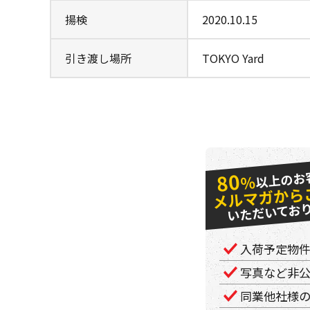
揚検
2020.10.15
引き渡し場所
TOKYO Yard
以上のお
80
％
メルマガから
いただいてお
入荷予定物
写真など非
同業他社様