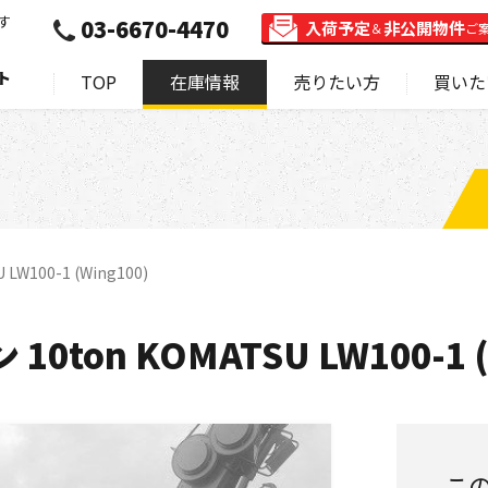
す
03-6670-4470
入荷予定
非公開物件
＆
ご
ト
TOP
在庫情報
売りたい方
買いた
W100-1 (Wing100)
ton KOMATSU LW100-1 (
こ