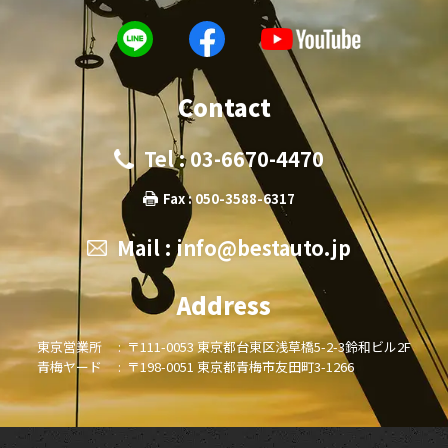
Contact
Tel : 03-6670-4470
Fax : 050-3588-6317
Mail :
info@bestauto.jp
Address
東京営業所 :
〒111-0053 東京都台東区浅草橋5-2-3鈴和ビル2F
青梅ヤード :
〒198-0051 東京都青梅市友田町3-1266