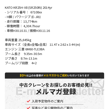
KATO KR25H-V8 (SR250Ri) 2014yr
- シリアル番号： 67108xx
- H脚 / パワージブ (E-Jib)
- 走行距離： 13,774km
- 稼働時間： 4,304.7hour
- 車検H30.10.31 / 揚検H30.11.16
車両重量 25,645kg
車両サイズ（全長x全幅x全高） 11.47 x 2.62 x 3.44 (m)
エンジン 三菱 6M60-TLE3BA
ブーム長さ 9.35m-30.5m
ジブ長さ 8.7m-13.1m
ブーム/ジブ段数 4+2
80
％
メルマガからご成約
以上のお客様が
いただいております
中古クレーンをお探しのお客様必見!!
メルマガ登録
入荷予定物件のご案内
写真など非公開物件のご案内