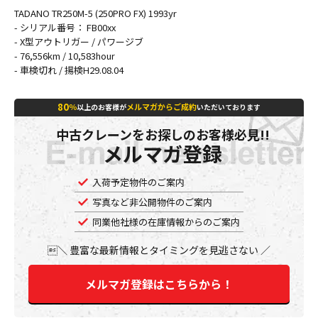
TADANO
TR250M
-
5
(250PRO FX) 1993yr
- シリアル番号： FB00xx
- X型アウトリガー / パワージブ
- 76,556km / 10,583hour
- 車検切れ / 揚検H29.08.04
80
％
メルマガからご成約
以上のお客様が
いただいております
中古クレーンをお探しのお客様必見!!
メルマガ登録
入荷予定物件のご案内
写真など非公開物件のご案内
同業他社様の在庫情報からのご案内
豊富な最新情報とタイミングを見逃さない
メルマガ登録はこちらから！