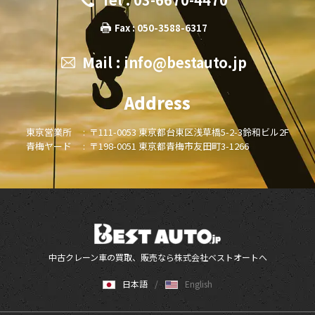
Fax : 050-3588-6317
Mail :
info@bestauto.jp
Address
東京営業所 :
〒111-0053 東京都台東区浅草橋5-2-3鈴和ビル2F
青梅ヤード :
〒198-0051 東京都青梅市友田町3-1266
中古クレーン車の買取、販売なら株式会社ベストオートへ
日本語
English