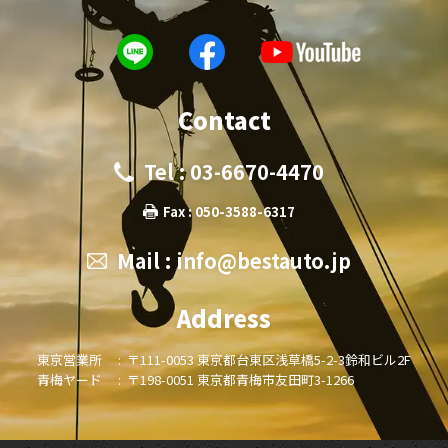
Contact
Tel : 03-6670-4470
Fax : 050-3588-6317
Mail :
info@bestauto.jp
Address
東京営業所 :
〒111-0053 東京都台東区浅草橋5-2-3鈴和ビル2F
青梅ヤード :
〒198-0051 東京都青梅市友田町3-1266