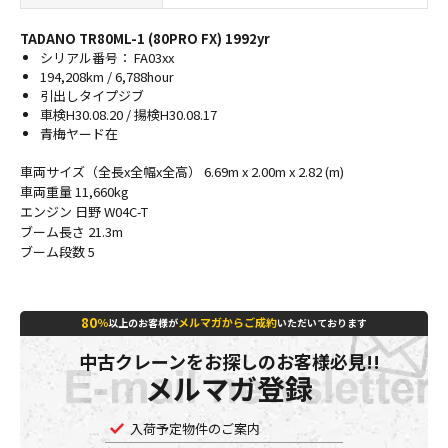
TADANO TR80ML-1 (80PRO FX) 1992yr
シリアル番号： FA03xx
194,208km / 6,788hour
引出しタイプジブ
車検H30.08.20 / 揚検H30.08.17
青梅ヤード在
車両サイズ（全長x全幅x全高） 6.69m x 2.00m x 2.82 (m)
車両重量 11,660kg
エンジン 日野 W04C-T
ブーム長さ 21.3m
ブーム段数 5
80
％
メルマガからご成約
以上のお客様が
いただいております
中古クレーンをお探しのお客様必見!!
メルマガ登録
入荷予定物件のご案内