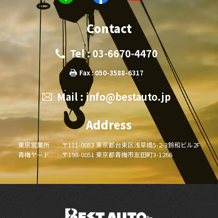
Contact
Tel : 03-6670-4470
Fax : 050-3588-6317
Mail :
info@bestauto.jp
Address
東京営業所 :
〒111-0053 東京都台東区浅草橋5-2-3鈴和ビル2F
青梅ヤード :
〒198-0051 東京都青梅市友田町3-1266