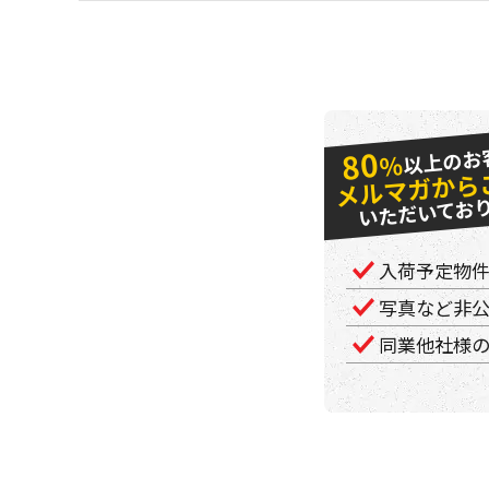
以上のお
80
％
メルマガから
いただいてお
入荷予定物
写真など非
同業他社様