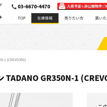
す
03-6670-4470
入荷予定
非公開物件
＆
ご
ト
TOP
在庫情報
売りたい方
買いた
1 (CREVO350)
ADANO GR350N-1 (CREVO
こ