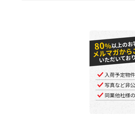
以上のお
80
％
メルマガから
いただいてお
入荷予定物
写真など非
同業他社様