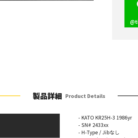
@t
製品詳細
Product Details
- KATO KR25H-3 1986yr
- SN# 2433xx
- H-Type / Jibなし