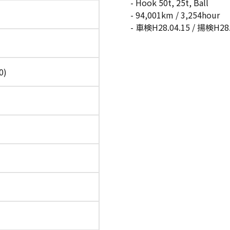
- Hook 50t, 25t, Ball
- 94,001km / 3,254hour
- 車検H28.04.15 / 揚検H28.
0)