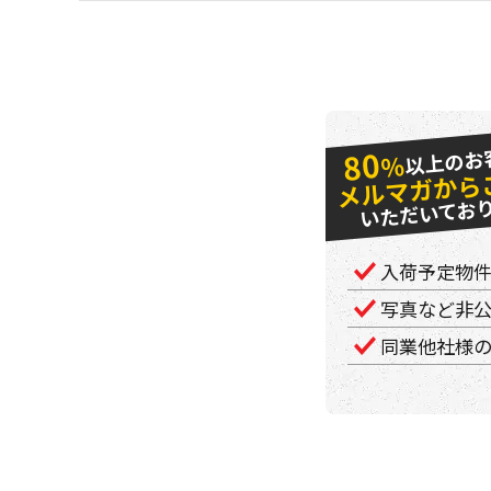
以上のお
80
％
メルマガから
いただいてお
入荷予定物
写真など非
同業他社様