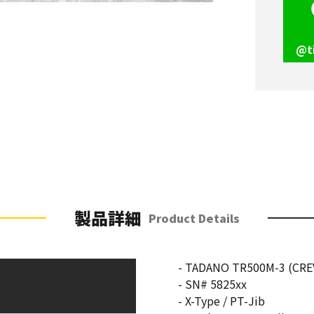
@t
製品詳細
Product Details
- TADANO TR500M-3 (CRE
- SN# 5825xx
- X-Type / PT-Jib