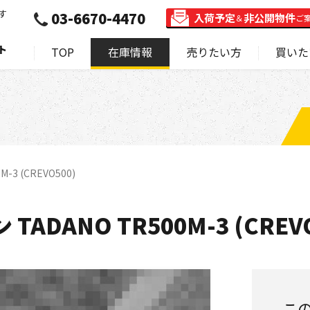
す
03-6670-4470
入荷予定
非公開物件
＆
ご
ト
TOP
在庫情報
売りたい方
買いた
3 (CREVO500)
ADANO TR500M-3 (CREVO
こ