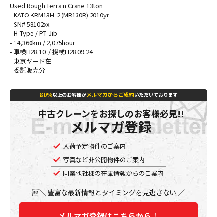
Used Rough Terrain Crane 13ton
- KATO KRM13H-2 (MR130R) 2010yr
- SN# 58102xx
- H-Type / PT-Jib
- 14,360km / 2,075hour
- 車検H28.10 / 揚検H28.09.24
- 東京ヤード在
- 委託販売分
80
％
メルマガからご成約
以上のお客様が
いただいております
中古クレーンをお探しのお客様必見!!
メルマガ登録
入荷予定物件のご案内
写真など非公開物件のご案内
同業他社様の在庫情報からのご案内
豊富な最新情報とタイミングを見逃さない
メルマガ登録はこちらから！