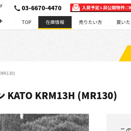
す
03-6670-4470
入荷予定
非公開物件
＆
ご
ト
TOP
在庫情報
売りたい方
買いた
MR130)
ATO KRM13H (MR130)
こ