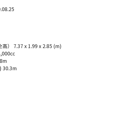
08.25
.37 x 1.99 x 2.85 (m)
,000cc
.8m
 30.3m