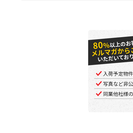
以上のお
80
％
メルマガから
いただいてお
入荷予定物
写真など非
同業他社様