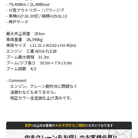
- 79,408km / 21,488hour
- Ｈ型アウトリガー / パワージブ
- 車検H27.01.30切 / 揚検H29.01.13
- 神戸ヤード
最大吊上荷重 25ton
車両重量 26,390kg
車両サイズ L11.21 x W2.62 x H3.45(m)
エンジン 三菱 6D16-TLE2B
ブーム最大揚程 31.2m
ブーム/ジブ長さ 30.5m + 7.9-13.0m
ブーム段数 4/2
- Comment
エンジン、クレーン動作共に問題なく
油漏れなどもありません。
純正カラー全塗装仕上げ済みです。
80
％
メルマガからご成約
以上のお客様が
いただいております
中古クレーンをお探しのお客様必見!!