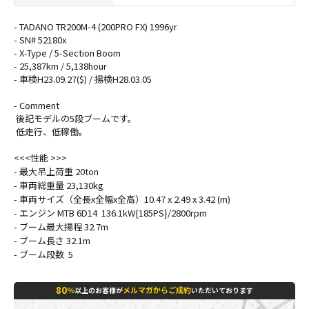
- TADANO TR200M-4 (200PRO FX) 1996yr
- SN# 52180x
- X-Type / 5-Section Boom
- 25,387km / 5,138hour
- 車検H23.09.27($) / 揚検H28.03.05
- Comment
後記モデルの5段ブームです。
低走行、低稼働。
<<<性能 >>>
- 最大吊上荷重 20ton
- 車両総重量 23,130kg
- 車両サイズ（全長x全幅x全高）10.47 x 2.49 x 3.42 (m)
- エンジン MTB 6D14 136.1kW{185PS}/2800rpm
- ブーム最大揚程 32.7m
- ブーム長さ 32.1m
- ブーム段数 5
80
％
メルマガからご成約
以上のお客様が
いただいております