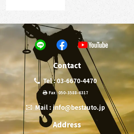
Contact
Tel : 03-6670-4470
Fax : 050-3588-6317
Mail :
info@bestauto.jp
Address