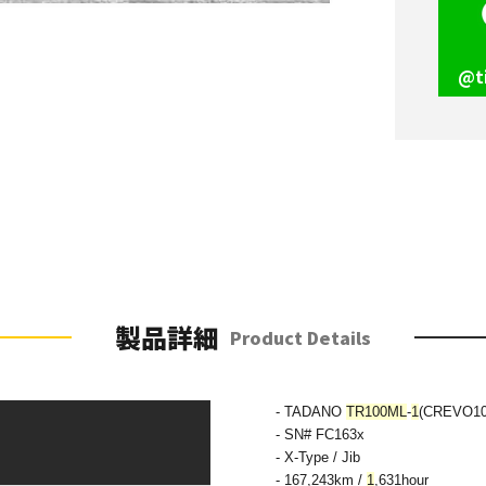
@t
製品詳細
Product Details
- TADANO
TR100ML
-
1
(CREVO10
- SN# FC163x
- X-Type / Jib
- 167,243km /
1
,631hour