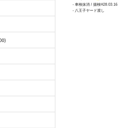
- 車検抹消 / 揚検H28.03.16
- 八王子ヤード渡し
00)