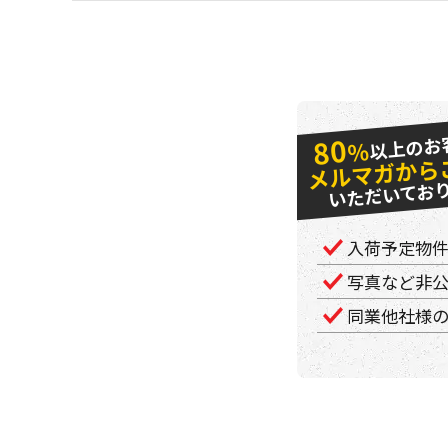
以上のお
80
％
メルマガから
いただいてお
入荷予定物
写真など非
同業他社様