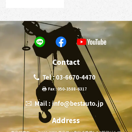
Contact
Tel : 03-6670-4470
Fax : 050-3588-6317
Mail :
info@bestauto.jp
Address