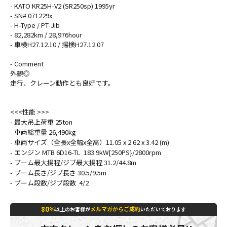
- KATO KR25H-V2 (SR250sp) 1995yr
- SN# 071229x
- H-Type / PT-Jib
- 82,282km / 28,976hour
- 車検H27.12.10 / 揚検H27.12.07
- Comment
外観◎
走行、クレーン動作とも良好です。
<<<性能 >>>
- 最大吊上荷重 25ton
- 車両総重量 26,490kg
- 車両サイズ（全長x全幅x全高）11.05 x 2.62 x 3.42 (m)
- エンジン MTB 6D16-TL 183.9kW{250PS}/2800rpm
- ブーム最大揚程/ジブ最大揚程 31.2/44.8m
- ブーム長さ/ジブ長さ 30.5/9.5m
- ブーム段数/ジブ段数 4/2
80
％
メルマガからご成約
以上のお客様が
いただいております