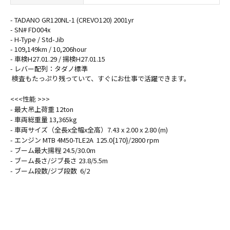
- TADANO GR120NL-1 (CREVO120) 2001yr
- SN# FD004x
- H-Type / Std-Jib
- 109,149km / 10,206hour
- 車検H27.01.29 / 揚検H27.01.15
- レバー配列：タダノ標準
検査もたっぷり残っていて、すぐにお仕事で活躍できます。
<<<性能 >>>
- 最大吊上荷重 12ton
- 車両総重量 13,365kg
- 車両サイズ（全長x全幅x全高）7.43 x 2.00 x 2.80 (m)
- エンジン MTB 4M50-TLE2A 125.0{170}/2800 rpm
- ブーム最大揚程 24.5/30.0m
- ブーム長さ/ジブ長さ 23.8/5.5m
- ブーム段数/ジブ段数 6/2