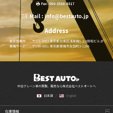
Fax : 050-3588-6317
Mail :
info@bestauto.jp
Address
東京営業所 :
〒111-0053 東京都台東区浅草橋5-2-3鈴和ビル2F
青梅ヤード :
〒198-0051 東京都青梅市友田町3-1266
中古クレーン車の買取、販売なら株式会社ベストオートへ
日本語
English
在庫情報