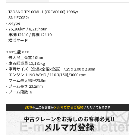
- TADANO TR100ML-1 (CREVO100) 1996yr
- SN# FC082x
- X-Type
- 76,268km / 8,215hour
- 車検H24.10 / 揚検H24.10
- 横浜ヤード
<<<性能 >>>
- 最大吊上荷重 10ton
- 車両総重量 12,185kg
- 車両サイズ（全長x全幅x全高）7.29 x 2.00 x 2.80m
- エンジン HINO W04D / 110.3{150}/3000 rpm
- ブーム最大揚程23.9m
- ブーム長さ 23.2mm
- ブーム段数 6
80
％
メルマガからご成約
以上のお客様が
いただいております
中古クレーンをお探しのお客様必見!!
メルマガ登録