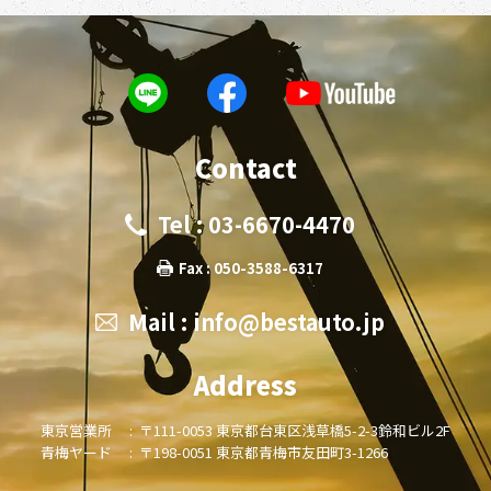
Contact
Tel : 03-6670-4470
Fax : 050-3588-6317
Mail :
info@bestauto.jp
Address
東京営業所 :
〒111-0053 東京都台東区浅草橋5-2-3鈴和ビル2F
青梅ヤード :
〒198-0051 東京都青梅市友田町3-1266