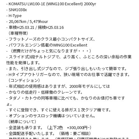
- KOMATSU LW100-1E (WING100 Excellent) 2000yr
- SN#1038x
- H-Type
- 20,067km / 5,479hour
- 車検H25.03.21 / 揚検H25.03.16
（車種特徴）
- フラットノーズのクラス最小コンパクトサイズ、
- パワフルエンジン搭載のWING100 Excellent
- （燃費だけがちょっと気になりますが・・・）
- スライド式3段チルトジブで、より高く、ふところの深い余裕の作業
性能を発揮します。
- また、引き出し式ジブなので、ジブ張り出しもいたって簡単です。
- Hタイプアウトリガーなので、狭い現場でのお仕事で活躍できます。
（コンディション）
- 年式相応の使用感はありますが、2000年モデルにしては
- かなりの低走行・低稼働のクレーンです。
- タダノ・カトウの同等車種に比べても、かなりのお値打ち車です
ょ。
- すぐに登録でき、すぐに使える排ガス１次クリア機です。
- オプションのサスロック機構はついていません。
（納車について）
- 全塗装も承ります。（上下2色 +300,000円~）
- 全国配送手配いたします。（価格：要ご相談）