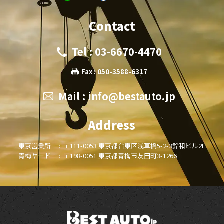
Contact
Tel : 03-6670-4470
Fax : 050-3588-6317
Mail :
info@bestauto.jp
Address
東京営業所 :
〒111-0053 東京都台東区浅草橋5-2-3鈴和ビル2F
青梅ヤード :
〒198-0051 東京都青梅市友田町3-1266