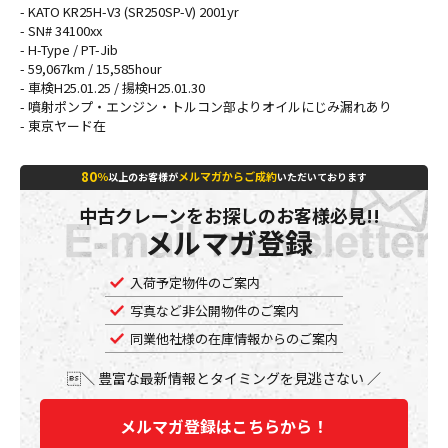
- KATO KR25H-V3 (SR250SP-V) 2001yr
- SN# 34100xx
- H-Type / PT-Jib
- 59,067km / 15,585hour
- 車検H25.01.25 / 揚検H25.01.30
- 噴射ポンプ・エンジン・トルコン部よりオイルにじみ漏れあり
- 東京ヤード在
80
％
メルマガからご成約
以上のお客様が
いただいております
中古クレーンをお探しのお客様必見!!
メルマガ登録
入荷予定物件のご案内
写真など非公開物件のご案内
同業他社様の在庫情報からのご案内
豊富な最新情報とタイミングを見逃さない
メルマガ登録はこちらから！