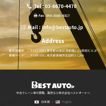
Tel : 03-6670-4470
Fax : 050-3588-6317
Mail :
info@bestauto.jp
Address
東京営業所 :
〒111-0053 東京都台東区浅草橋5-2-3鈴和ビル2F
青梅ヤード :
〒198-0051 東京都青梅市友田町3-1266
中古クレーン車の買取、販売なら株式会社ベストオートへ
日本語
English