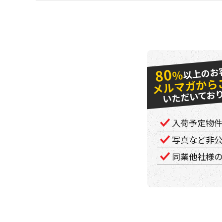
以上のお
80
％
メルマガから
いただいてお
入荷予定物
写真など非
同業他社様