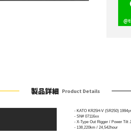
@t
製品詳細
Product Details
- KATO KR25H-V (SR250) 1994y
- SN# 07116xx
- X-Type Out Rigger / Power Tilt 
- 138,220km / 24,542hour