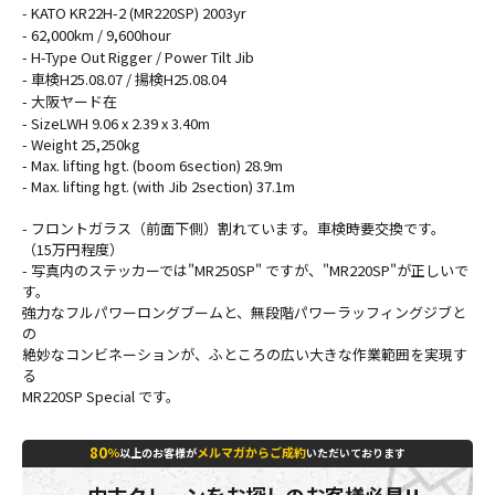
- KATO KR22H-2 (MR220SP) 2003yr
- 62,000km / 9,600hour
- H-Type Out Rigger / Power Tilt Jib
- 車検H25.08.07 / 揚検H25.08.04
- 大阪ヤード在
- SizeLWH 9.06 x 2.39 x 3.40m
- Weight 25,250kg
- Max. lifting hgt. (boom 6section) 28.9m
- Max. lifting hgt. (with Jib 2section) 37.1m
- フロントガラス（前面下側）割れています。車検時要交換です。
（15万円程度）
- 写真内のステッカーでは"MR250SP" ですが、"MR220SP"が正しいで
す。
強力なフルパワーロングブームと、無段階パワーラッフィングジブと
の
絶妙なコンビネーションが、ふところの広い大きな作業範囲を実現す
る
MR220SP Special です。
80
％
メルマガからご成約
以上のお客様が
いただいております