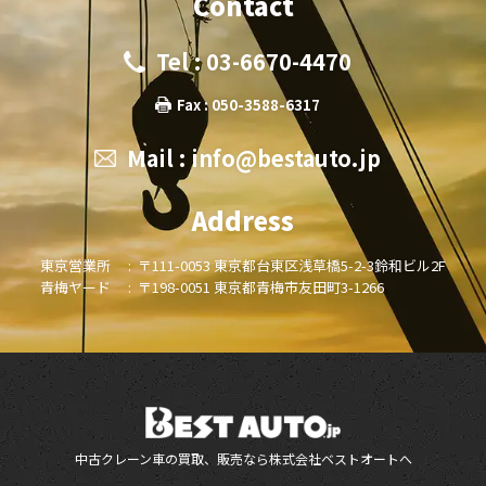
Contact
Tel : 03-6670-4470
Fax : 050-3588-6317
Mail :
info@bestauto.jp
Address
東京営業所 :
〒111-0053 東京都台東区浅草橋5-2-3鈴和ビル2F
青梅ヤード :
〒198-0051 東京都青梅市友田町3-1266
中古クレーン車の買取、販売なら株式会社ベストオートへ