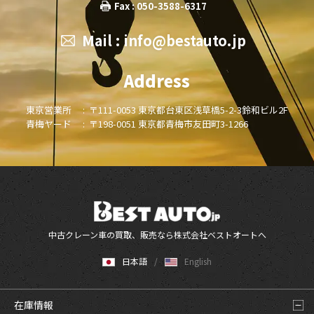
Fax : 050-3588-6317
Mail :
info@bestauto.jp
Address
東京営業所 :
〒111-0053 東京都台東区浅草橋5-2-3鈴和ビル2F
青梅ヤード :
〒198-0051 東京都青梅市友田町3-1266
中古クレーン車の買取、販売なら株式会社ベストオートへ
日本語
English
在庫情報