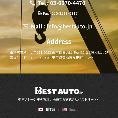
Tel : 03-6670-4470
Fax : 050-3588-6317
Mail :
info@bestauto.jp
Address
東京営業所 :
〒111-0053 東京都台東区浅草橋5-2-3鈴和ビル2F
青梅ヤード :
〒198-0051 東京都青梅市友田町3-1266
中古クレーン車の買取、販売なら株式会社ベストオートへ
日本語
English