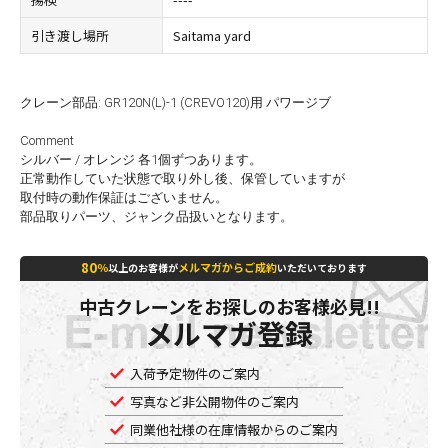
引き渡し場所
Saitama yard
クレーン部品: GR120N(L)-1 (CREVO120)用 パワージブ
Comment
シルバー / オレンジ 各1個ずつあります。
正常動作していた状態で取り外し後、保管していますが
取付時の動作保証はございません。
部品取りパーツ、ジャンク品扱いとなります。
80
％
メルマガからご成約
以上のお客様が
いただいております
中古クレーンをお探しのお客様必見!!
メルマガ登録
入荷予定物件のご案内
写真など非公開物件のご案内
同業他社様の在庫情報からのご案内