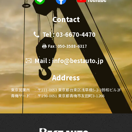
Contact
Tel : 03-6670-4470
Fax : 050-3588-6317
Mail :
info@bestauto.jp
Address
東京営業所 :
〒111-0053 東京都台東区浅草橋5-2-3鈴和ビル2F
青梅ヤード :
〒198-0051 東京都青梅市友田町3-1266