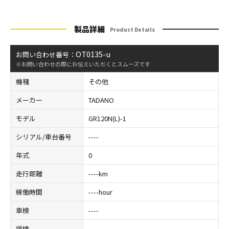
製品詳細
Product Details
OT0135-u
お問い合わせ番号：
※お問い合わせの際にお伝えいただくとスムーズです
機種
その他
メーカー
TADANO
モデル
GR120N(L)-1
シリアル/車台番号
----
年式
0
走行距離
----km
稼働時間
----hour
車検
----
揚検
----