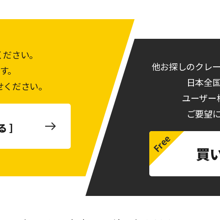
ください。
他お探しのクレ
す。
日本全
せください。
ユーザー
ご要望
る ］
買