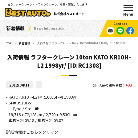
中古ラフタークレーン・トラッククレーン、販売・買取いたします
株式会社ベストオート
新着情報
News Information
TOP
新着情報
入荷情報 ラフタークレーン 10ton KATO KR10H-L2 1998yr/ [ID:RC1308]
入荷情報 ラフタークレーン 10ton KATO KR10H-
L2 1998yr/ [ID:RC1308]
408
2012/04/11
現在の閲覧者数：
- KATO KR10H-L2 (MR100LSP-V) 1998yr
- SN# 39101xx
- H-Type / Std.-Jib
- 19,716 + 72,183km / 2,720 + 9,530hour
- 車検H24.05.18 / 揚検H24.05.07
詳細情報は
こちらをクリック