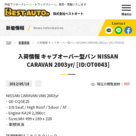
中古ラフタークレーン・トラッククレーン、販売・買取いたします
株式会社ベストオート
新着情報
News Information
TOP
新着情報
入荷情報 キャブオーバー型バン NISSAN CARAVAN 2003yr/ [ID:OT0043]
入荷情報 キャブオーバー型バン NISSAN
CARAVAN 2003yr/ [ID:OT0043]
465
2012/05/18
現在の閲覧者数：
NISSAN CARAVAN VAN 2003yr
- GE-CQGE25
- 3/6 Seat / High Roof / 5door / AT
- Engine KA24 2,380cc
- SizeLWH 499 x 169 x 228
- 車検抹消
詳細情報は
こちらをクリック