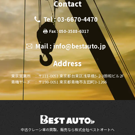
Contact
Tel : 03-6670-4470
Fax : 050-3588-6317
Mail :
info@bestauto.jp
Address
東京営業所 :
〒111-0053 東京都台東区浅草橋5-2-3鈴和ビル2F
青梅ヤード :
〒198-0051 東京都青梅市友田町3-1266
中古クレーン車の買取、販売なら株式会社ベストオートへ