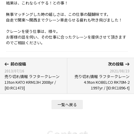
結果は、これならイケる！との事！
無事マッチングした時の嬉しさは、この仕事の醍醐味です。
自走で関東～関西までクレーン車走らせる疲れも吹き飛びました！
クレーンを使う仕事は、様々。
お客様の話を伺い、
その仕事に合ったクレーンを提供させて頂きます
のでご相談くださ
い。
前の投稿
次の投稿
2013/07/16
2021/08/23
売り切れ情報 ラフタークレーン
売り切れ情報 ラフタークレーン
13ton KATO KRM13H 2008yr /
4.9ton KOBELCO RK70M-2
[ID:RC1473]
1997yr / [ID:RC1896-t]
一覧へ戻る