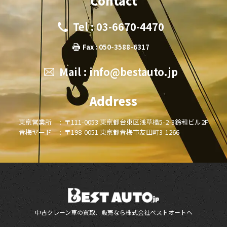
Contact
Tel : 03-6670-4470
Fax : 050-3588-6317
Mail :
info@bestauto.jp
Address
東京営業所 :
〒111-0053 東京都台東区浅草橋5-2-3鈴和ビル2F
青梅ヤード :
〒198-0051 東京都青梅市友田町3-1266
中古クレーン車の買取、販売なら株式会社ベストオートへ