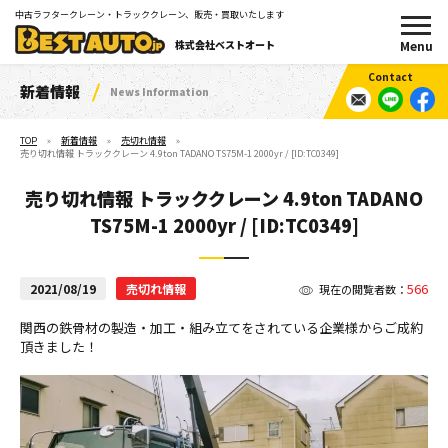
中古ラフタークレーン・トラッククレーン、販売・買取いたします
株式会社ベストオート
新着情報
News Information
TOP
新着情報
売切れ情報
売り切れ情報 トラッククレーン 4.9ton TADANO TS75M-1 2000yr / [ID:TC0349]
売り切れ情報 トラッククレーン 4.9ton TADANO
TS75M-1 2000yr / [ID:TC0349]
566
2021/08/19
売切れ情報
現在の閲覧者数：
関西の鉄骨材の製造・加工・
組み立てをされている企業様からご成約
頂きました！