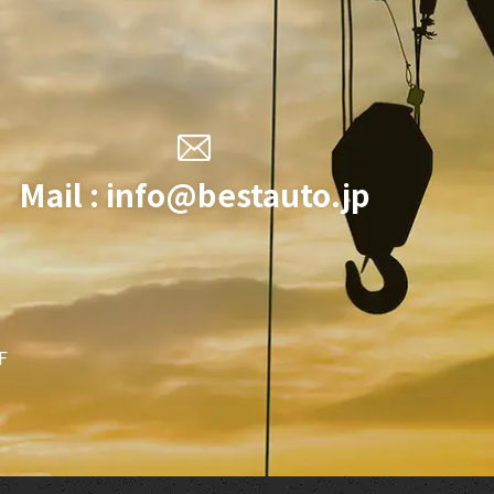
Mail :
info@bestauto.jp
F